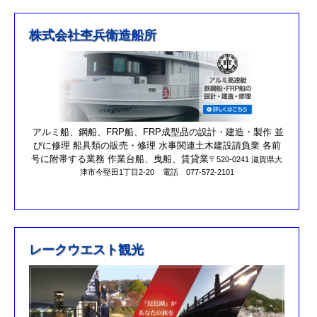
R４.５.５釣果情報追加しました
※4月1日（金）臨時休業のお知らせ※
株式会社杢兵衛造船所
R3/4/11釣果情報更新しました
R3/2/27果情報更新しました
R2/8/29果情報更新しました
営業時間を更新しました。
第17回オーナーズカップを更新しました。
アルミ船、鋼船、FRP船、FRP成型品の設計・建造・製作 並
びに修理 船具類の販売・修理 水事関連土木建設請負業 各前
R元/10/25クラブハウスのリニューアルが完了しました。
号に附帯する業務 作業台船、曳船、賃貸業
〒520-0241 滋賀県大
津市今堅田1丁目2-20
電話 077-572-2101
R元/8/25果情報更新しました
R元/6/29果情報更新しました
R元/5/12釣果情報更新しました
H30/11/7釣果情報更新しました
レークウエスト観光
H30/9/30臨時休業のお知らせ！！
H30/9/24釣果情報更新しました
H30/7/21釣果情報更新しました