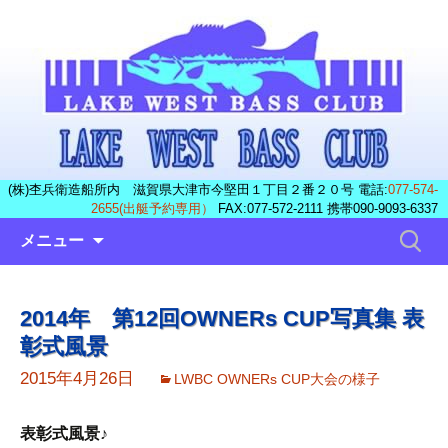
(株)杢兵衛造船所内 滋賀県大津市今堅田１丁目２番２０号 電話:
077-574-
2655(出艇予約専用）
FAX:077-572-2111 携帯090-9093-6337
コ
検
メニュー
ン
索:
テ
ン
2014年 第12回OWNERs CUP写真集 表
ツ
彰式風景
へ
ス
2015年4月26日
LWBC OWNERs CUP大会の様子
キ
ッ
表彰式風景♪
プ