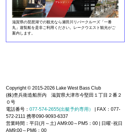
H30/4/21釣果情報更新しました
H30/3/3釣果情報更新しました
滋賀県の琵琶湖での観光なら瀬田川リバークルーズ「一番
H30/2/17釣果情報更新しました
丸」遊覧船を是非ご利用ください。レークウエスト観光がご
H30/2/8釣果情報更新しました
案内します。
H29/12/10オーナズカップ更新しました
H29/12/9釣果情報更新しました
H29/11/29釣果情報更新しました
H29/11/22釣果情報更新しました
H29/11/4釣果情報更新しました
H29/11/3釣果情報更新しました
Copyright © 2015-2026 Lake West Bass Club
(株)杢兵衛造船所内 滋賀県大津市今堅田１丁目２番２
H29/10/20釣果情報更新しました
０号
H29/9/23釣果情報更新しました
電話番号：
077-574-2655(出艇予約専用）
| FAX：077-
H29/9/16釣果情報更新しました
572-2111 携帯090-9093-6337
営業時間：平日(月～土) AM9:00～PM5：00 | 日曜･祝日
H29/9/3釣果情報更新しました
AM9:00～PM6：00