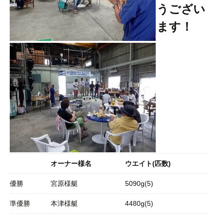
うござい
ます！
オーナー様名
ウエイト(匹数)
優勝
宮原様艇
5090g(5)
準優勝
本津様艇
4480g(5)