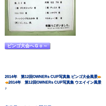
ビンゴ大会へＧｏ～
投
2014年 第12回OWNERs CUP写真集 ビンゴ大会風景
稿
2014年 第12回OWNERs CUP写真集 ウエイイン風景
ナ
♪
ビ
ゲ