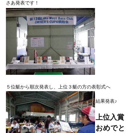
さあ発表です！
５位艇から順次発表し、上位３艇の方の表彰式へ
結果発表♪
上位入賞
おめでと