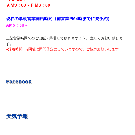
R5.7.27 釣果情報更新しました。
ＡＭ9：00～ＰＭ6
：00
R5.7.20 釣果情報更新しました。
現在の早朝営業開始時間（前営業PM4時までに
要予約）
R5.7.16 釣果情報更新しました。
AM5
：30
～
R5.7.14 釣果情報更新しました。
上記営業時間でのご出艇・帰着して頂きますよう、 宜しくお願い致しま
R5.7.7 釣果情報更新しました。
す。
●帰着時間1時間後に閉門予定にしていますので、ご協力お願いします
R5.7.3 釣果情報更新しました。
R5.6.24 釣果情報更新しました。
R5.6.10 釣果情報更新しました。
R5.5.20 釣果情報更新しました。
Facebook
R5.5.13 釣果情報更新しました
R５.５.5釣果情報更新しました。
R5.5.4釣果情報更新しました
天気予報
R5.3.25釣果情報更新しました。
R5.3.21釣果情報更新しました。