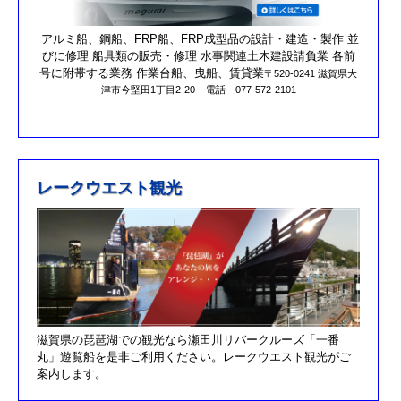
営業時間を更新しました。
第17回オーナーズカップを更新しました。
アルミ船、鋼船、FRP船、FRP成型品の設計・建造・製作 並
びに修理 船具類の販売・修理 水事関連土木建設請負業 各前
R元/10/25クラブハウスのリニューアルが完了しました。
号に附帯する業務 作業台船、曳船、賃貸業
〒520-0241 滋賀県大
津市今堅田1丁目2-20
電話 077-572-2101
R元/8/25果情報更新しました
R元/6/29果情報更新しました
R元/5/12釣果情報更新しました
H30/11/7釣果情報更新しました
レークウエスト観光
H30/9/30臨時休業のお知らせ！！
H30/9/24釣果情報更新しました
H30/7/21釣果情報更新しました
H30/4/21釣果情報更新しました
H30/3/3釣果情報更新しました
滋賀県の琵琶湖での観光なら瀬田川リバークルーズ「一番
H30/2/17釣果情報更新しました
丸」遊覧船を是非ご利用ください。レークウエスト観光がご
H30/2/8釣果情報更新しました
案内します。
H29/12/10オーナズカップ更新しました