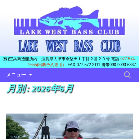
(株)杢兵衛造船所内 滋賀県大津市今堅田１丁目２番２０号 電話:
077-574-
2655(出艇予約専用）
FAX:077-572-2111 携帯090-9093-6337
コ
検
メニュー
ン
索:
月別 : 2026年6月
テ
ン
ツ
へ
ス
キ
ッ
プ