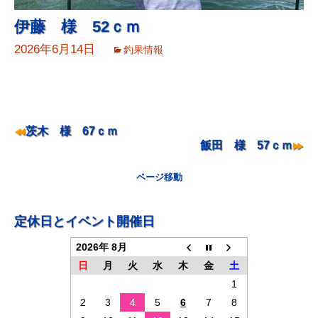
伊藤 様 52ｃｍ
2026年6月14日
釣果情報
ナ
茨木 様 67ｃｍ
飯田 様 57ｃｍ
ビ
ゲ
ページ移動
ー
シ
定休日とイベント開催日
ョ
2026年 8月
ン
日
月
火
水
木
金
土
1
2
3
4
5
6
7
8