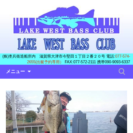
(株)杢兵衛造船所内 滋賀県大津市今堅田１丁目２番２０号 電話:
077-574-
2655(出艇予約専用）
FAX:077-572-2111 携帯090-9093-6337
コ
検
メニュー
ン
索:
テ
ン
ツ
へ
ス
キ
ッ
プ