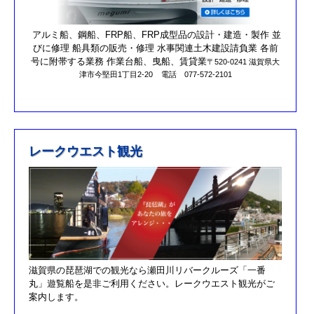
営業時間を更新しました。
第17回オーナーズカップを更新しました。
アルミ船、鋼船、FRP船、FRP成型品の設計・建造・製作 並
びに修理 船具類の販売・修理 水事関連土木建設請負業 各前
R元/10/25クラブハウスのリニューアルが完了しました。
号に附帯する業務 作業台船、曳船、賃貸業
〒520-0241 滋賀県大
津市今堅田1丁目2-20
電話 077-572-2101
R元/8/25果情報更新しました
R元/6/29果情報更新しました
R元/5/12釣果情報更新しました
H30/11/7釣果情報更新しました
レークウエスト観光
H30/9/30臨時休業のお知らせ！！
H30/9/24釣果情報更新しました
H30/7/21釣果情報更新しました
H30/4/21釣果情報更新しました
H30/3/3釣果情報更新しました
滋賀県の琵琶湖での観光なら瀬田川リバークルーズ「一番
H30/2/17釣果情報更新しました
丸」遊覧船を是非ご利用ください。レークウエスト観光がご
H30/2/8釣果情報更新しました
案内します。