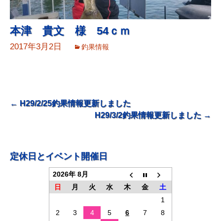
本津 貴文 様 54ｃｍ
2017年3月2日
釣果情報
投
←
H29/2/25釣果情報更新しました
H29/3/2釣果情報更新しました
→
稿
ナ
ビ
定休日とイベント開催日
ゲ
2026年 8月
ー
日
月
火
水
木
金
土
シ
1
ョ
2
3
4
5
6
7
8