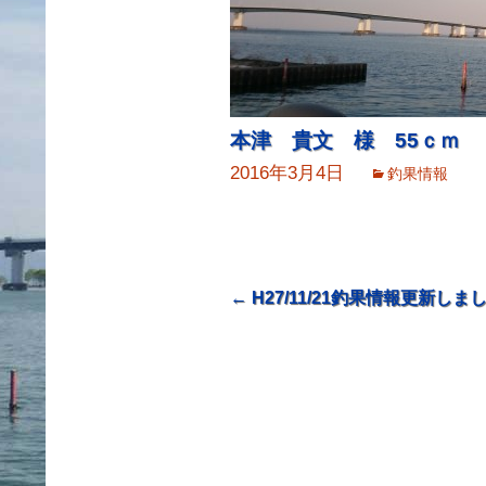
本津 貴文 様 55ｃｍ
2016年3月4日
釣果情報
投
←
H27/11/21釣果情報更新しま
稿
ナ
ビ
ゲ
ー