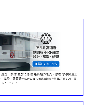
・建造・製作 並びに修理 船具類の販売・修理 水事関連土
船、曳船、賃貸業
〒520-0241 滋賀県大津市今堅田1丁目2-20
電
077-572-2101