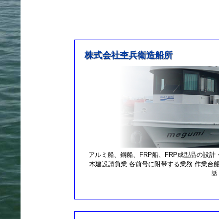
シ
ョ
ン
株式会社杢兵衛造船所
アルミ船、鋼船、FRP船、FRP成型品の設計
木建設請負業 各前号に附帯する業務 作業台
話 