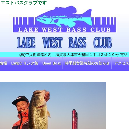
ウエストバスクラブです
(株)杢兵衛造船所内 滋賀県大津市今堅田１丁目２番２０号 電話:
情報
LWBC リンク集
Used Boat
時季別営業時刻のお知らせ
アクセス