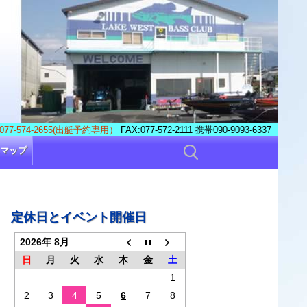
077-574-2655(出艇予約専用）
FAX:077-572-2111 携帯090-9093-6337
検
マップ
索:
定休日とイベント開催日
2026年 8月
日
月
火
水
木
金
土
1
2
3
4
5
6
7
8