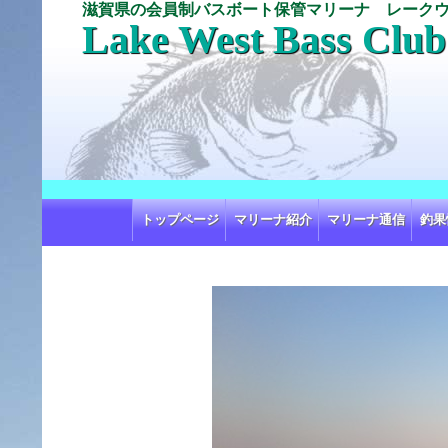
滋賀県の会員制バスボート保管マリーナ レーク
Lake West Bass Club
コ
トップページ
マリーナ紹介
マリーナ通信
釣果
ン
テ
ン
ツ
へ
ス
キ
ッ
プ