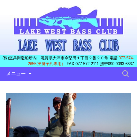
(株)杢兵衛造船所内 滋賀県大津市今堅田１丁目２番２０号 電話:
077-574-
2655(出艇予約専用）
FAX:077-572-2111 携帯090-9093-6337
コ
検
メニュー
ン
索:
テ
ン
ツ
へ
ス
キ
ッ
プ