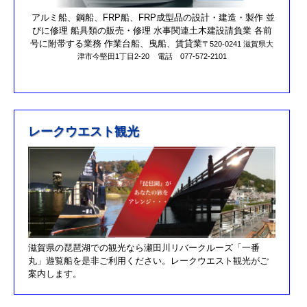
第17回オーナーズカップを更新しました。
アルミ船、鋼船、FRP船、FRP成型品の設計・建造・製作 並
びに修理 船具類の販売・修理 水事関連土木建設請負業 各前
R元/10/25クラブハウスのリニューアルが完了しました。
号に附帯する業務 作業台船、曳船、賃貸業
〒520-0241 滋賀県大
津市今堅田1丁目2-20
電話 077-572-2101
R元/8/25果情報更新しました
R元/6/29果情報更新しました
R元/5/12釣果情報更新しました
H30/11/7釣果情報更新しました
レークウエスト観光
H30/9/30臨時休業のお知らせ！！
H30/9/24釣果情報更新しました
H30/7/21釣果情報更新しました
H30/4/21釣果情報更新しました
H30/3/3釣果情報更新しました
滋賀県の琵琶湖での観光なら瀬田川リバークルーズ「一番
H30/2/17釣果情報更新しました
丸」遊覧船を是非ご利用ください。レークウエスト観光がご
H30/2/8釣果情報更新しました
案内します。
H29/12/10オーナズカップ更新しました