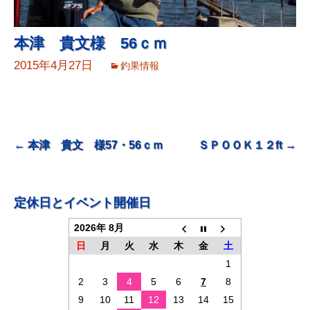
本津 貴文様 56ｃｍ
2015年4月27日
釣果情報
投
←
本津 貴文 様57・56ｃｍ
ＳＰＯＯＫ１２ft
→
稿
ナ
定休日とイベント開催日
ビ
2026年 8月
ゲ
日
月
火
水
木
金
土
ー
1
シ
2
3
4
5
6
7
8
ョ
9
10
11
12
13
14
15