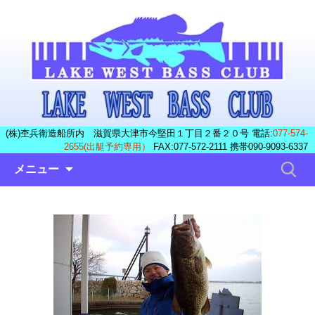
(株)杢兵衛造船所内 滋賀県大津市今堅田１丁目２番２０号 電話:
077-574-
2655(出艇予約専用）
FAX:077-572-2111 携帯090-9093-6337
コ
検
メニュー
ン
索:
テ
ン
ツ
へ
ス
キ
ッ
プ