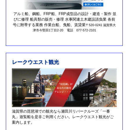
営業時間を更新しました。
第17回オーナーズカップを更新しました。
アルミ船、鋼船、FRP船、FRP成型品の設計・建造・製作 並
びに修理 船具類の販売・修理 水事関連土木建設請負業 各前
R元/10/25クラブハウスのリニューアルが完了しました。
号に附帯する業務 作業台船、曳船、賃貸業
〒520-0241 滋賀県大
津市今堅田1丁目2-20
電話 077-572-2101
R元/8/25果情報更新しました
R元/6/29果情報更新しました
R元/5/12釣果情報更新しました
H30/11/7釣果情報更新しました
レークウエスト観光
H30/9/30臨時休業のお知らせ！！
H30/9/24釣果情報更新しました
H30/7/21釣果情報更新しました
H30/4/21釣果情報更新しました
H30/3/3釣果情報更新しました
滋賀県の琵琶湖での観光なら瀬田川リバークルーズ「一番
H30/2/17釣果情報更新しました
丸」遊覧船を是非ご利用ください。レークウエスト観光がご
H30/2/8釣果情報更新しました
案内します。