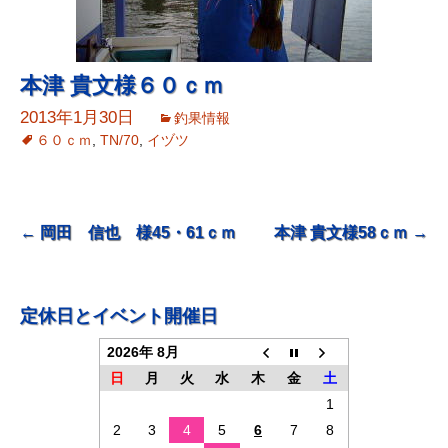
本津 貴文様６０ｃｍ
2013年1月30日
釣果情報
６０ｃｍ
,
TN/70
,
イヅツ
投
←
岡田 信也 様45・61ｃｍ
本津 貴文様58ｃｍ
→
稿
ナ
定休日とイベント開催日
ビ
2026年 8月
ゲ
日
月
火
水
木
金
土
ー
1
シ
2
3
4
5
6
7
8