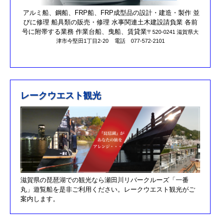
第17回オーナーズカップを更新しました。
アルミ船、鋼船、FRP船、FRP成型品の設計・建造・製作 並
びに修理 船具類の販売・修理 水事関連土木建設請負業 各前
R元/10/25クラブハウスのリニューアルが完了しました。
号に附帯する業務 作業台船、曳船、賃貸業
〒520-0241 滋賀県大
津市今堅田1丁目2-20
電話 077-572-2101
R元/8/25果情報更新しました
R元/6/29果情報更新しました
R元/5/12釣果情報更新しました
H30/11/7釣果情報更新しました
レークウエスト観光
H30/9/30臨時休業のお知らせ！！
H30/9/24釣果情報更新しました
H30/7/21釣果情報更新しました
H30/4/21釣果情報更新しました
H30/3/3釣果情報更新しました
滋賀県の琵琶湖での観光なら瀬田川リバークルーズ「一番
H30/2/17釣果情報更新しました
丸」遊覧船を是非ご利用ください。レークウエスト観光がご
H30/2/8釣果情報更新しました
案内します。
H29/12/10オーナズカップ更新しました