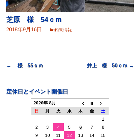
芝原 様 54ｃｍ
2018年9月16日
釣果情報
投
←
様 55ｃｍ
井上 様 50ｃｍ
→
稿
ナ
定休日とイベント開催日
ビ
2026年 8月
ゲ
日
月
火
水
木
金
土
ー
1
シ
2
3
4
5
6
7
8
ョ
9
10
11
12
13
14
15