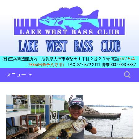
(株)杢兵衛造船所内 滋賀県大津市今堅田１丁目２番２０号 電話:
077-574-
2655(出艇予約専用）
FAX:077-572-2111 携帯090-9093-6337
コ
検
メニュー
ン
索:
テ
ン
ツ
へ
ス
キ
ッ
プ