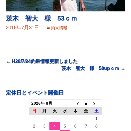
茨木 智大 様 53ｃｍ
2016年7月31日
釣果情報
投
←
H28/7/24釣果情報更新しました
茨木 智大 様 50upｃｍ
→
稿
ナ
ビ
定休日とイベント開催日
ゲ
2026年 8月
ー
日
月
火
水
木
金
土
シ
1
ョ
2
3
4
5
6
7
8