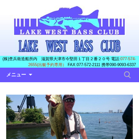
(株)杢兵衛造船所内 滋賀県大津市今堅田１丁目２番２０号 電話:
077-574-
2655(出艇予約専用）
FAX:077-572-2111 携帯090-9093-6337
コ
検
メニュー
ン
索:
テ
ン
ツ
へ
ス
キ
ッ
プ