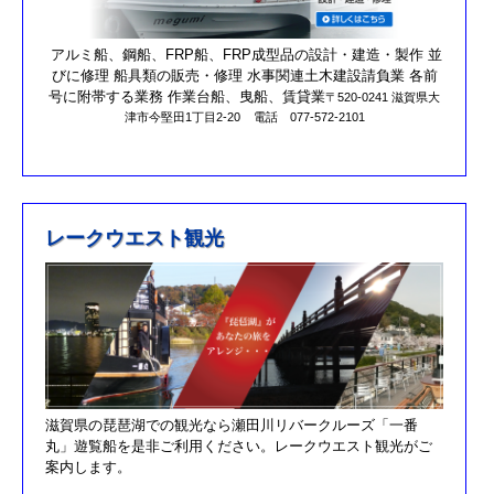
営業時間を更新しました。
第17回オーナーズカップを更新しました。
アルミ船、鋼船、FRP船、FRP成型品の設計・建造・製作 並
びに修理 船具類の販売・修理 水事関連土木建設請負業 各前
R元/10/25クラブハウスのリニューアルが完了しました。
号に附帯する業務 作業台船、曳船、賃貸業
〒520-0241 滋賀県大
津市今堅田1丁目2-20
電話 077-572-2101
R元/8/25果情報更新しました
R元/6/29果情報更新しました
R元/5/12釣果情報更新しました
H30/11/7釣果情報更新しました
レークウエスト観光
H30/9/30臨時休業のお知らせ！！
H30/9/24釣果情報更新しました
H30/7/21釣果情報更新しました
H30/4/21釣果情報更新しました
H30/3/3釣果情報更新しました
滋賀県の琵琶湖での観光なら瀬田川リバークルーズ「一番
H30/2/17釣果情報更新しました
丸」遊覧船を是非ご利用ください。レークウエスト観光がご
H30/2/8釣果情報更新しました
案内します。