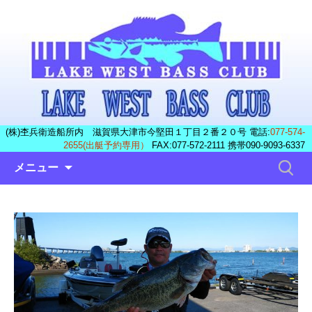
(株)杢兵衛造船所内 滋賀県大津市今堅田１丁目２番２０号 電話:
077-574-
2655(出艇予約専用）
FAX:077-572-2111 携帯090-9093-6337
コ
検
メニュー
ン
索:
テ
ン
ツ
へ
ス
キ
ッ
プ