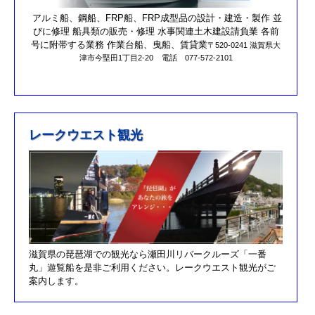
第17回オーナーズカップを更新しました。
アルミ船、鋼船、FRP船、FRP成型品の設計・建造・製作 並
びに修理 船具類の販売・修理 水事関連土木建設請負業 各前
R元/10/25クラブハウスのリニューアルが完了しました。
号に附帯する業務 作業台船、曳船、賃貸業
〒520-0241 滋賀県大
津市今堅田1丁目2-20
電話 077-572-2101
R元/8/25果情報更新しました
R元/6/29果情報更新しました
R元/5/12釣果情報更新しました
H30/11/7釣果情報更新しました
レークウエスト観光
H30/9/30臨時休業のお知らせ！！
H30/9/24釣果情報更新しました
H30/7/21釣果情報更新しました
H30/4/21釣果情報更新しました
H30/3/3釣果情報更新しました
滋賀県の琵琶湖での観光なら瀬田川リバークルーズ「一番
H30/2/17釣果情報更新しました
丸」遊覧船を是非ご利用ください。レークウエスト観光がご
H30/2/8釣果情報更新しました
案内します。
H29/12/10オーナズカップ更新しました