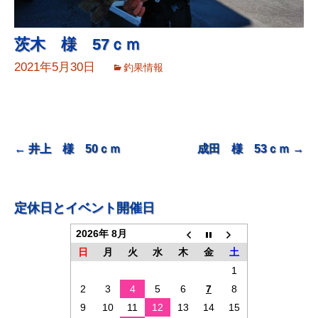
茨木 様 57ｃｍ
2021年5月30日
釣果情報
投
←
井上 様 50ｃｍ
成田 様 53ｃｍ
→
稿
ナ
定休日とイベント開催日
ビ
2026年 8月
ゲ
日
月
火
水
木
金
土
ー
1
シ
2
3
4
5
6
7
8
ョ
9
10
11
12
13
14
15