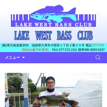
(株)杢兵衛造船所内 滋賀県大津市今堅田１丁目２番２０号 電話:
077-574-
2655(出艇予約専用）
FAX:077-572-2111 携帯090-9093-6337
コ
検
メニュー
ン
索:
テ
ン
ツ
へ
ス
キ
ッ
プ