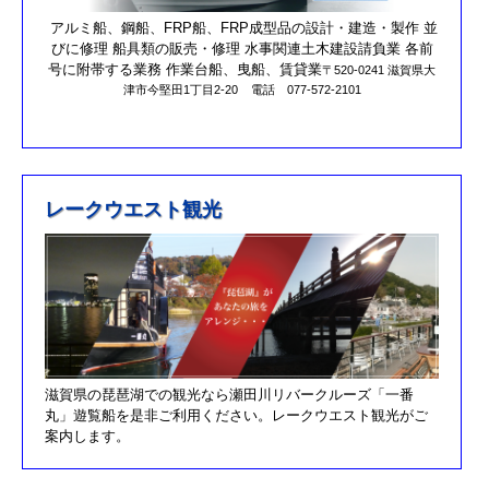
第17回オーナーズカップを更新しました。
アルミ船、鋼船、FRP船、FRP成型品の設計・建造・製作 並
びに修理 船具類の販売・修理 水事関連土木建設請負業 各前
R元/10/25クラブハウスのリニューアルが完了しました。
号に附帯する業務 作業台船、曳船、賃貸業
〒520-0241 滋賀県大
津市今堅田1丁目2-20
電話 077-572-2101
R元/8/25果情報更新しました
R元/6/29果情報更新しました
R元/5/12釣果情報更新しました
H30/11/7釣果情報更新しました
レークウエスト観光
H30/9/30臨時休業のお知らせ！！
H30/9/24釣果情報更新しました
H30/7/21釣果情報更新しました
H30/4/21釣果情報更新しました
H30/3/3釣果情報更新しました
滋賀県の琵琶湖での観光なら瀬田川リバークルーズ「一番
H30/2/17釣果情報更新しました
丸」遊覧船を是非ご利用ください。レークウエスト観光がご
H30/2/8釣果情報更新しました
案内します。
H29/12/10オーナズカップ更新しました