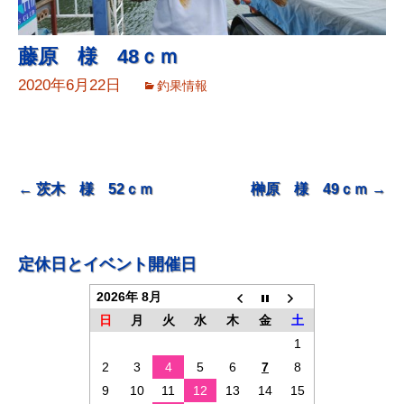
藤原 様 48ｃｍ
2020年6月22日
釣果情報
投
←
茨木 様 52ｃｍ
榊原 様 49ｃｍ
→
稿
ナ
定休日とイベント開催日
ビ
2026年 8月
ゲ
日
月
火
水
木
金
土
ー
1
シ
2
3
4
5
6
7
8
ョ
9
10
11
12
13
14
15