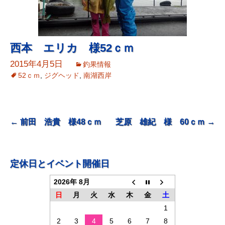
西本 エリカ 様52ｃｍ
2015年4月5日
釣果情報
52ｃｍ
,
ジグヘッド
,
南湖西岸
投
←
前田 浩貴 様48ｃｍ
芝原 雄紀 様 60ｃｍ
→
稿
ナ
定休日とイベント開催日
ビ
2026年 8月
ゲ
日
月
火
水
木
金
土
ー
1
シ
2
3
4
5
6
7
8