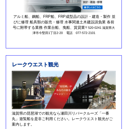
営業時間を更新しました。
第17回オーナーズカップを更新しました。
アルミ船、鋼船、FRP船、FRP成型品の設計・建造・製作 並
びに修理 船具類の販売・修理 水事関連土木建設請負業 各前
R元/10/25クラブハウスのリニューアルが完了しました。
号に附帯する業務 作業台船、曳船、賃貸業
〒520-0241 滋賀県大
津市今堅田1丁目2-20
電話 077-572-2101
R元/8/25果情報更新しました
R元/6/29果情報更新しました
R元/5/12釣果情報更新しました
H30/11/7釣果情報更新しました
レークウエスト観光
H30/9/30臨時休業のお知らせ！！
H30/9/24釣果情報更新しました
H30/7/21釣果情報更新しました
H30/4/21釣果情報更新しました
H30/3/3釣果情報更新しました
滋賀県の琵琶湖での観光なら瀬田川リバークルーズ「一番
H30/2/17釣果情報更新しました
丸」遊覧船を是非ご利用ください。レークウエスト観光がご
H30/2/8釣果情報更新しました
案内します。