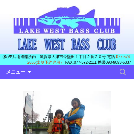
(株)杢兵衛造船所内 滋賀県大津市今堅田１丁目２番２０号 電話:
077-574-
2655(出艇予約専用）
FAX:077-572-2111 携帯090-9093-6337
コ
検
メニュー
ン
索:
テ
ン
ツ
へ
ス
キ
ッ
プ