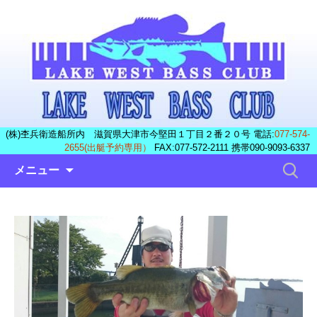
(株)杢兵衛造船所内 滋賀県大津市今堅田１丁目２番２０号 電話:
077-574-
2655(出艇予約専用）
FAX:077-572-2111 携帯090-9093-6337
コ
検
メニュー
ン
索:
テ
ン
ツ
へ
ス
キ
ッ
プ