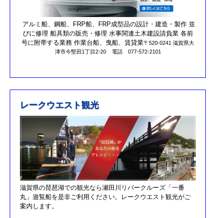
営業時間を更新しました。
第17回オーナーズカップを更新しました。
アルミ船、鋼船、FRP船、FRP成型品の設計・建造・製作 並
びに修理 船具類の販売・修理 水事関連土木建設請負業 各前
R元/10/25クラブハウスのリニューアルが完了しました。
号に附帯する業務 作業台船、曳船、賃貸業
〒520-0241 滋賀県大
津市今堅田1丁目2-20
電話 077-572-2101
R元/8/25果情報更新しました
R元/6/29果情報更新しました
R元/5/12釣果情報更新しました
H30/11/7釣果情報更新しました
レークウエスト観光
H30/9/30臨時休業のお知らせ！！
H30/9/24釣果情報更新しました
H30/7/21釣果情報更新しました
H30/4/21釣果情報更新しました
H30/3/3釣果情報更新しました
滋賀県の琵琶湖での観光なら瀬田川リバークルーズ「一番
H30/2/17釣果情報更新しました
丸」遊覧船を是非ご利用ください。レークウエスト観光がご
H30/2/8釣果情報更新しました
案内します。