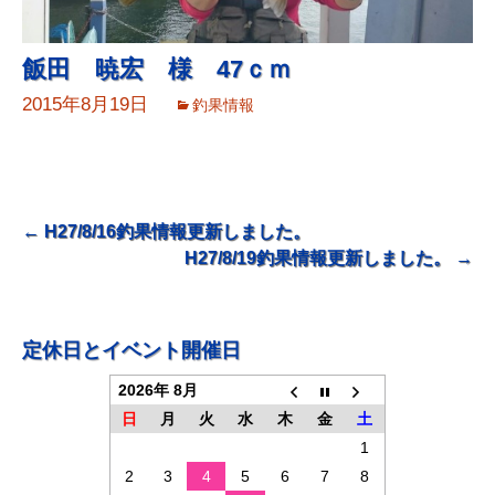
飯田 暁宏 様 47ｃｍ
2015年8月19日
釣果情報
投
←
H27/8/16釣果情報更新しました。
H27/8/19釣果情報更新しました。
→
稿
ナ
ビ
定休日とイベント開催日
ゲ
2026年 8月
ー
日
月
火
水
木
金
土
シ
1
ョ
2
3
4
5
6
7
8