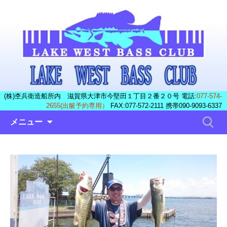
(株)杢兵衛造船所内 滋賀県大津市今堅田１丁目２番２０号 電話:
077-574-
2655(出艇予約専用）
FAX:077-572-2111 携帯090-9093-6337
コ
検
メニュー
ン
索:
テ
ン
ツ
へ
ス
キ
ッ
プ