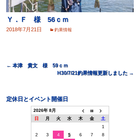
Ｙ．Ｆ 様 56ｃｍ
2018年7月21日
釣果情報
投
←
本津 貴文 様 59ｃｍ
H30/7/21釣果情報更新しました
→
稿
ナ
ビ
定休日とイベント開催日
ゲ
2026年 8月
ー
日
月
火
水
木
金
土
シ
1
ョ
2
3
4
5
6
7
8