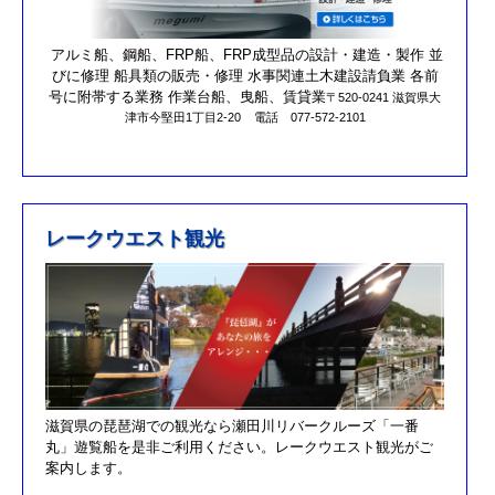
営業時間を更新しました。
第17回オーナーズカップを更新しました。
アルミ船、鋼船、FRP船、FRP成型品の設計・建造・製作 並
びに修理 船具類の販売・修理 水事関連土木建設請負業 各前
R元/10/25クラブハウスのリニューアルが完了しました。
号に附帯する業務 作業台船、曳船、賃貸業
〒520-0241 滋賀県大
津市今堅田1丁目2-20
電話 077-572-2101
R元/8/25果情報更新しました
R元/6/29果情報更新しました
R元/5/12釣果情報更新しました
H30/11/7釣果情報更新しました
レークウエスト観光
H30/9/30臨時休業のお知らせ！！
H30/9/24釣果情報更新しました
H30/7/21釣果情報更新しました
H30/4/21釣果情報更新しました
H30/3/3釣果情報更新しました
滋賀県の琵琶湖での観光なら瀬田川リバークルーズ「一番
H30/2/17釣果情報更新しました
丸」遊覧船を是非ご利用ください。レークウエスト観光がご
H30/2/8釣果情報更新しました
案内します。