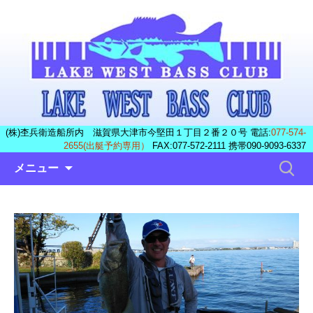
(株)杢兵衛造船所内 滋賀県大津市今堅田１丁目２番２０号 電話:
077-574-
2655(出艇予約専用）
FAX:077-572-2111 携帯090-9093-6337
コ
検
メニュー
ン
索:
テ
ン
ツ
へ
ス
キ
ッ
プ