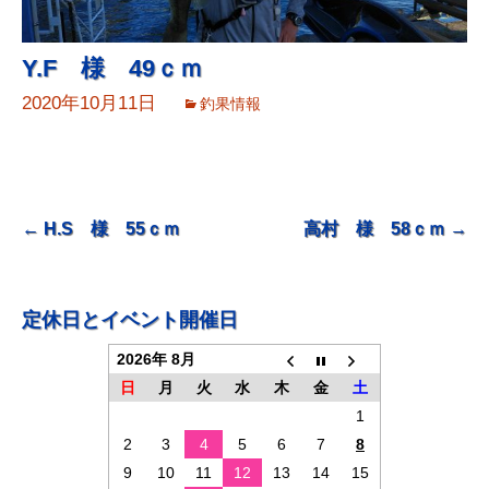
Y.F 様 49ｃｍ
2020年10月11日
釣果情報
投
←
H.S 様 55ｃｍ
高村 様 58ｃｍ
→
稿
ナ
定休日とイベント開催日
ビ
2026年 8月
ゲ
日
月
火
水
木
金
土
ー
1
シ
2
3
4
5
6
7
8
ョ
9
10
11
12
13
14
15