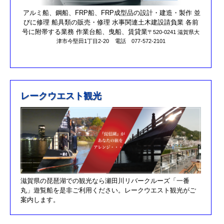
第17回オーナーズカップを更新しました。
アルミ船、鋼船、FRP船、FRP成型品の設計・建造・製作 並
びに修理 船具類の販売・修理 水事関連土木建設請負業 各前
R元/10/25クラブハウスのリニューアルが完了しました。
号に附帯する業務 作業台船、曳船、賃貸業
〒520-0241 滋賀県大
津市今堅田1丁目2-20
電話 077-572-2101
R元/8/25果情報更新しました
R元/6/29果情報更新しました
R元/5/12釣果情報更新しました
H30/11/7釣果情報更新しました
レークウエスト観光
H30/9/30臨時休業のお知らせ！！
H30/9/24釣果情報更新しました
H30/7/21釣果情報更新しました
H30/4/21釣果情報更新しました
H30/3/3釣果情報更新しました
滋賀県の琵琶湖での観光なら瀬田川リバークルーズ「一番
H30/2/17釣果情報更新しました
丸」遊覧船を是非ご利用ください。レークウエスト観光がご
H30/2/8釣果情報更新しました
案内します。
H29/12/10オーナズカップ更新しました