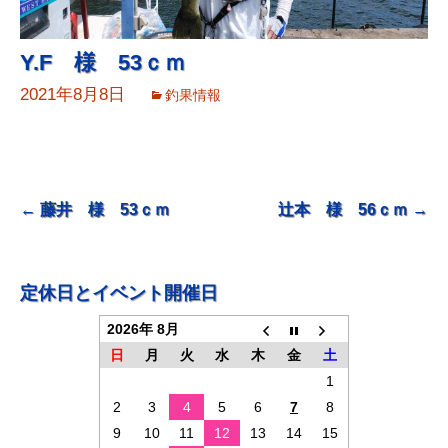
Y.F 様 53ｃｍ
2021年8月8日
釣果情報
投
←
藤井 様 53ｃｍ
辻本 様 56ｃｍ
→
稿
ナ
定休日とイベント開催日
ビ
2026年 8月
ゲ
日
月
火
水
木
金
土
ー
1
シ
2
3
4
5
6
7
8
ョ
9
10
11
12
13
14
15