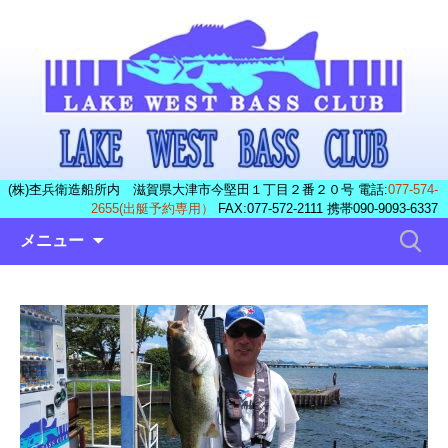
(株)杢兵衛造船所内 滋賀県大津市今堅田１丁目２番２０号 電話:
077-574-
2655(出艇予約専用）
FAX:077-572-2111 携帯090-9093-6337
コ
検
メニュー
ン
索:
テ
ン
ツ
へ
ス
キ
ッ
プ