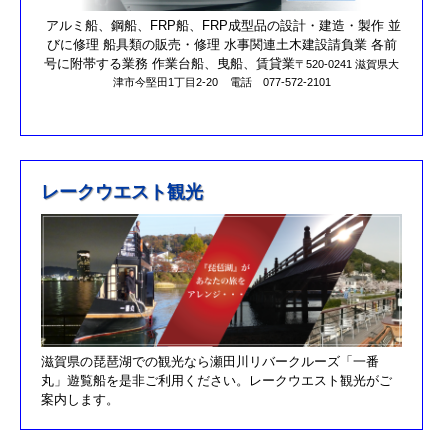
第17回オーナーズカップを更新しました。
アルミ船、鋼船、FRP船、FRP成型品の設計・建造・製作 並
びに修理 船具類の販売・修理 水事関連土木建設請負業 各前
R元/10/25クラブハウスのリニューアルが完了しました。
号に附帯する業務 作業台船、曳船、賃貸業
〒520-0241 滋賀県大
津市今堅田1丁目2-20
電話 077-572-2101
R元/8/25果情報更新しました
R元/6/29果情報更新しました
R元/5/12釣果情報更新しました
H30/11/7釣果情報更新しました
レークウエスト観光
H30/9/30臨時休業のお知らせ！！
H30/9/24釣果情報更新しました
H30/7/21釣果情報更新しました
H30/4/21釣果情報更新しました
H30/3/3釣果情報更新しました
滋賀県の琵琶湖での観光なら瀬田川リバークルーズ「一番
H30/2/17釣果情報更新しました
丸」遊覧船を是非ご利用ください。レークウエスト観光がご
H30/2/8釣果情報更新しました
案内します。
H29/12/10オーナズカップ更新しました