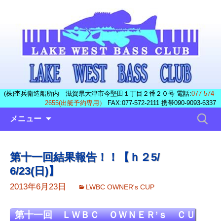
(株)杢兵衛造船所内 滋賀県大津市今堅田１丁目２番２０号 電話:
077-574-
2655(出艇予約専用）
FAX:077-572-2111 携帯090-9093-6337
コ
検
メニュー
ン
索:
テ
ン
第十一回結果報告！！【ｈ２5/
ツ
6/23(日)】
へ
ス
2013年6月23日
LWBC OWNER's CUP
キ
ッ
第十一回 ＬＷＢＣ ＯＷＮＥＲ’ｓ ＣＵ
プ