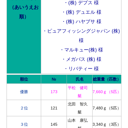
・(株) デプス 様
（あいうえお
・(株) デュエル 様
順）
・(株) ハヤブサ 様
・ピュアフィッシングジャパン (株)
様
・マルキュー(株) 様
・メガバス (株) 様
・リバティー 様
順位
№
氏名
総重量（匹数）
平松 健司
優勝
173
7,660ｇ（5匹）
艇
北田 智久
２位
121
7,480ｇ（5匹）
艇
山本 康弘
３位
145
3,340ｇ（3匹）