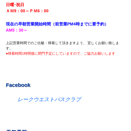
R5.7.29 釣果情報更新しました。
日曜･祝日
R5.7.27 釣果情報更新しました。
ＡＭ9：00～ＰＭ6
：00
R5.7.20 釣果情報更新しました。
現在の早朝営業開始時間（前営業PM4時までに
要予約）
R5.7.16 釣果情報更新しました。
AM5
：30
～
R5.7.14 釣果情報更新しました。
上記営業時間でのご出艇・帰着して頂きますよう、 宜しくお願い致しま
R5.7.7 釣果情報更新しました。
す。
●帰着時間1時間後に閉門予定にしていますので、ご協力お願いします
R5.7.3 釣果情報更新しました。
R5.6.24 釣果情報更新しました。
R5.6.10 釣果情報更新しました。
R5.5.20 釣果情報更新しました。
Facebook
R5.5.13 釣果情報更新しました
レークウエストバスクラブ
R５.５.5釣果情報更新しました。
R5.5.4釣果情報更新しました
R5.3.25釣果情報更新しました。
R5.3.21釣果情報更新しました。