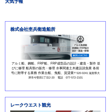
天気予報
R４.５.５釣果情報追加しました
※4月1日（金）臨時休業のお知らせ※
R3/4/11釣果情報更新しました
R3/2/27果情報更新しました
株式会社杢兵衛造船所
R2/8/29果情報更新しました
営業時間を更新しました。
第17回オーナーズカップを更新しました。
R元/10/25クラブハウスのリニューアルが完了しました。
アルミ船、鋼船、FRP船、FRP成型品の設計・建造・製作 並
R元/8/25果情報更新しました
びに修理 船具類の販売・修理 水事関連土木建設請負業 各前
号に附帯する業務 作業台船、曳船、賃貸業
〒520-0241 滋賀県大
R元/6/29果情報更新しました
津市今堅田1丁目2-20
電話 077-572-2101
R元/5/12釣果情報更新しました
H30/11/7釣果情報更新しました
H30/9/30臨時休業のお知らせ！！
レークウエスト観光
H30/9/24釣果情報更新しました