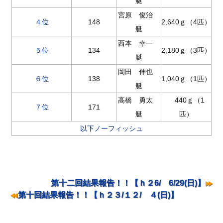
艇
宮原 俊治
４位
148
2,640ｇ（4匹）
艇
西本 幸一
５位
134
2,180ｇ（3匹）
艇
岡田 伸也
６位
138
1,040ｇ（1匹）
艇
高橋 勇太
440ｇ（1
７位
171
艇
匹）
以下ノーフィッシュ
投
第十二回結果報告！！【ｈ２6/ 6/29(日)】
稿
第十回結果報告！！【ｈ２３/１２/ ４(日)】
ナ
ビ