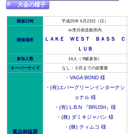
Ｐ 大会の様子
開催日時
平成25年 6月23日（日）
㈱杢兵衛造船所内
ＬＡＫＥ ＷＥＳＴ ＢＡＳＳ Ｃ
開催場所
ＬＵＢ
参加人数
14人（ 8艇参加）
キーパーサイズ
なし・５匹までの総重量
・VAGA BOND 様
・(有)エバーグリーンインターナシ
ョナル 様
・(有) L.B.N 『BRUSH』様
・(株) ダミキジャパン 様
・(株) ティムコ 様
賞品御協賛