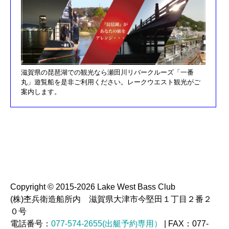
H30/7/21釣果情報更新しました
H30/4/21釣果情報更新しました
H30/3/3釣果情報更新しました
H30/2/17釣果情報更新しました
H30/2/8釣果情報更新しました
滋賀県の琵琶湖での観光なら瀬田川リバークルーズ「一番
丸」遊覧船を是非ご利用ください。レークウエスト観光がご
H29/12/10オーナズカップ更新しました
案内します。
H29/12/9釣果情報更新しました
H29/11/29釣果情報更新しました
H29/11/22釣果情報更新しました
H29/11/4釣果情報更新しました
H29/11/3釣果情報更新しました
H29/10/20釣果情報更新しました
Copyright © 2015-2026 Lake West Bass Club
H29/9/23釣果情報更新しました
(株)杢兵衛造船所内 滋賀県大津市今堅田１丁目２番２
H29/9/16釣果情報更新しました
０号
電話番号：
077-574-2655(出艇予約専用）
| FAX：077-
H29/9/3釣果情報更新しました