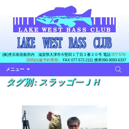
(株)杢兵衛造船所内 滋賀県大津市今堅田１丁目２番２０号 電話:
077-574-
2655(出艇予約専用）
FAX:077-572-2111 携帯090-9093-6337
コ
検
メニュー
ン
索:
タグ別 : スラッゴーＪＨ
テ
ン
ツ
へ
ス
キ
ッ
プ