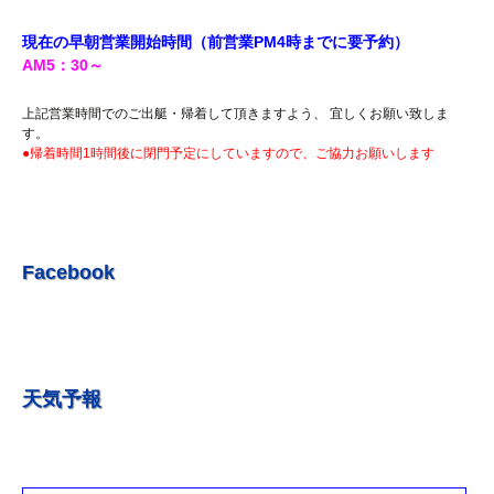
R5.7.20 釣果情報更新しました。
現在の早朝営業開始時間（前営業PM4時までに
要予約）
R5.7.16 釣果情報更新しました。
AM5
：30
～
R5.7.14 釣果情報更新しました。
上記営業時間でのご出艇・帰着して頂きますよう、 宜しくお願い致しま
R5.7.7 釣果情報更新しました。
す。
●帰着時間1時間後に閉門予定にしていますので、ご協力お願いします
R5.7.3 釣果情報更新しました。
R5.6.24 釣果情報更新しました。
R5.6.10 釣果情報更新しました。
R5.5.20 釣果情報更新しました。
Facebook
R5.5.13 釣果情報更新しました
R５.５.5釣果情報更新しました。
R5.5.4釣果情報更新しました
天気予報
R5.3.25釣果情報更新しました。
R5.3.21釣果情報更新しました。
R４.５.５釣果情報追加しました