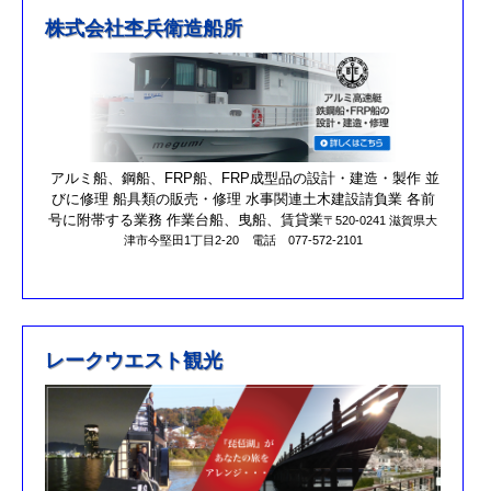
※4月1日（金）臨時休業のお知らせ※
株式会社杢兵衛造船所
R3/4/11釣果情報更新しました
R3/2/27果情報更新しました
R2/8/29果情報更新しました
営業時間を更新しました。
第17回オーナーズカップを更新しました。
アルミ船、鋼船、FRP船、FRP成型品の設計・建造・製作 並
びに修理 船具類の販売・修理 水事関連土木建設請負業 各前
R元/10/25クラブハウスのリニューアルが完了しました。
号に附帯する業務 作業台船、曳船、賃貸業
〒520-0241 滋賀県大
津市今堅田1丁目2-20
電話 077-572-2101
R元/8/25果情報更新しました
R元/6/29果情報更新しました
R元/5/12釣果情報更新しました
H30/11/7釣果情報更新しました
レークウエスト観光
H30/9/30臨時休業のお知らせ！！
H30/9/24釣果情報更新しました
H30/7/21釣果情報更新しました
H30/4/21釣果情報更新しました