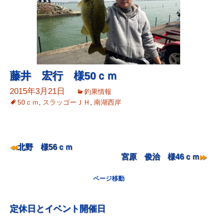
藤井 宏行 様50ｃｍ
2015年3月21日
釣果情報
50ｃｍ
,
スラッゴーＪＨ
,
南湖西岸
ナ
北野 様56ｃｍ
宮原 俊治 様46ｃｍ
ビ
ゲ
ページ移動
ー
シ
定休日とイベント開催日