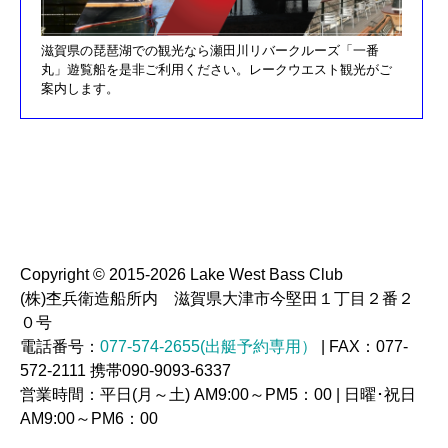
H30/3/3釣果情報更新しました
滋賀県の琵琶湖での観光なら瀬田川リバークルーズ「一番
H30/2/17釣果情報更新しました
丸」遊覧船を是非ご利用ください。レークウエスト観光がご
H30/2/8釣果情報更新しました
案内します。
H29/12/10オーナズカップ更新しました
H29/12/9釣果情報更新しました
H29/11/29釣果情報更新しました
H29/11/22釣果情報更新しました
H29/11/4釣果情報更新しました
H29/11/3釣果情報更新しました
Copyright © 2015-2026 Lake West Bass Club
(株)杢兵衛造船所内 滋賀県大津市今堅田１丁目２番２
H29/10/20釣果情報更新しました
０号
H29/9/23釣果情報更新しました
電話番号：
077-574-2655(出艇予約専用）
| FAX：077-
H29/9/16釣果情報更新しました
572-2111 携帯090-9093-6337
営業時間：平日(月～土) AM9:00～PM5：00 | 日曜･祝日
H29/9/3釣果情報更新しました
AM9:00～PM6：00
H29/8/21釣果情報更新しました