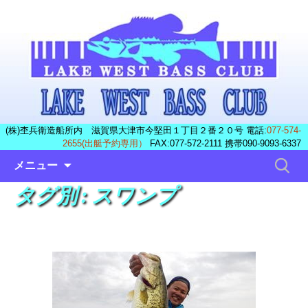
(株)杢兵衛造船所内 滋賀県大津市今堅田１丁目２番２０号 電話:
077-574-
2655(出艇予約専用）
FAX:077-572-2111 携帯090-9093-6337
コ
検
メニュー
ン
索:
タグ別 : スワンプ
テ
ン
ツ
へ
ス
キ
ッ
プ