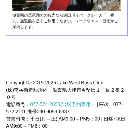
H30/3/3釣果情報更新しました
滋賀県の琵琶湖での観光なら瀬田川リバークルーズ「一番
H30/2/17釣果情報更新しました
丸」遊覧船を是非ご利用ください。レークウエスト観光がご
H30/2/8釣果情報更新しました
案内します。
H29/12/10オーナズカップ更新しました
H29/12/9釣果情報更新しました
H29/11/29釣果情報更新しました
H29/11/22釣果情報更新しました
H29/11/4釣果情報更新しました
H29/11/3釣果情報更新しました
Copyright © 2015-2026 Lake West Bass Club
(株)杢兵衛造船所内 滋賀県大津市今堅田１丁目２番２
H29/10/20釣果情報更新しました
０号
H29/9/23釣果情報更新しました
電話番号：
077-574-2655(出艇予約専用）
| FAX：077-
H29/9/16釣果情報更新しました
572-2111 携帯090-9093-6337
営業時間：平日(月～土) AM9:00～PM5：00 | 日曜･祝日
H29/9/3釣果情報更新しました
AM9:00～PM6：00
H29/8/21釣果情報更新しました