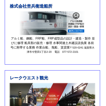
※4月1日（金）臨時休業のお知らせ※
株式会社杢兵衛造船所
R3/4/11釣果情報更新しました
R3/2/27果情報更新しました
R2/8/29果情報更新しました
営業時間を更新しました。
第17回オーナーズカップを更新しました。
アルミ船、鋼船、FRP船、FRP成型品の設計・建造・製作 並
びに修理 船具類の販売・修理 水事関連土木建設請負業 各前
R元/10/25クラブハウスのリニューアルが完了しました。
号に附帯する業務 作業台船、曳船、賃貸業
〒520-0241 滋賀県大
津市今堅田1丁目2-20
電話 077-572-2101
R元/8/25果情報更新しました
R元/6/29果情報更新しました
R元/5/12釣果情報更新しました
H30/11/7釣果情報更新しました
レークウエスト観光
H30/9/30臨時休業のお知らせ！！
H30/9/24釣果情報更新しました
H30/7/21釣果情報更新しました
H30/4/21釣果情報更新しました