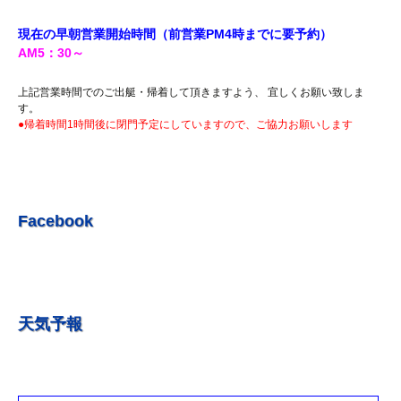
R5.7.20 釣果情報更新しました。
現在の早朝営業開始時間（前営業PM4時までに
要予約）
R5.7.16 釣果情報更新しました。
AM5
：30
～
R5.7.14 釣果情報更新しました。
上記営業時間でのご出艇・帰着して頂きますよう、 宜しくお願い致しま
R5.7.7 釣果情報更新しました。
す。
●帰着時間1時間後に閉門予定にしていますので、ご協力お願いします
R5.7.3 釣果情報更新しました。
R5.6.24 釣果情報更新しました。
R5.6.10 釣果情報更新しました。
R5.5.20 釣果情報更新しました。
Facebook
R5.5.13 釣果情報更新しました
R５.５.5釣果情報更新しました。
R5.5.4釣果情報更新しました
天気予報
R5.3.25釣果情報更新しました。
R5.3.21釣果情報更新しました。
R４.５.５釣果情報追加しました