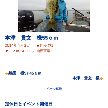
本津 貴文 様55ｃｍ
2014年4月3日
釣果情報
55ｃｍ
,
スワンプ
,
南湖西岸
ナ
嶋田 様57 45ｃｍ
本津 貴文 様
ビ
ゲ
ページ移動
ー
シ
定休日とイベント開催日