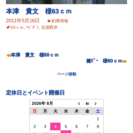
本津 貴文 様63ｃｍ
2011年5月16日
釣果情報
63ｃｍ
,
ﾍﾋﾞﾀﾞﾝ
,
北湖西岸
ナ
本津 貴文 様60ｃｍ
健ﾋﾟｰ 様60ｃｍ
ビ
ゲ
ページ移動
ー
シ
定休日とイベント開催日
ョ
2026年 8月
ン
日
月
火
水
木
金
土
1
2
3
4
5
6
7
8