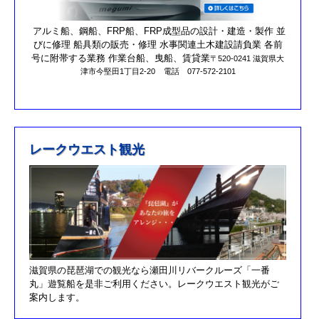
営業時間を更新しました。
第17回オーナーズカップを更新しました。
アルミ船、鋼船、FRP船、FRP成型品の設計・建造・製作 並
びに修理 船具類の販売・修理 水事関連土木建設請負業 各前
R元/10/25クラブハウスのリニューアルが完了しました。
号に附帯する業務 作業台船、曳船、賃貸業
〒520-0241 滋賀県大
津市今堅田1丁目2-20
電話 077-572-2101
R元/8/25果情報更新しました
R元/6/29果情報更新しました
R元/5/12釣果情報更新しました
H30/11/7釣果情報更新しました
レークウエスト観光
H30/9/30臨時休業のお知らせ！！
H30/9/24釣果情報更新しました
H30/7/21釣果情報更新しました
H30/4/21釣果情報更新しました
H30/3/3釣果情報更新しました
滋賀県の琵琶湖での観光なら瀬田川リバークルーズ「一番
H30/2/17釣果情報更新しました
丸」遊覧船を是非ご利用ください。レークウエスト観光がご
H30/2/8釣果情報更新しました
案内します。
H29/12/10オーナズカップ更新しました