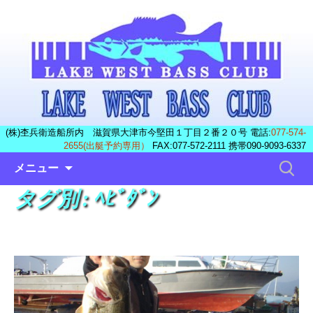
(株)杢兵衛造船所内 滋賀県大津市今堅田１丁目２番２０号 電話:
077-574-
2655(出艇予約専用）
FAX:077-572-2111 携帯090-9093-6337
コ
検
メニュー
ン
索:
タグ別 : ﾍﾋﾞﾀﾞﾝ
テ
ン
ツ
へ
ス
キ
ッ
プ