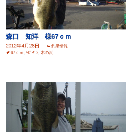
森口 知洋 様67ｃｍ
2012年4月28日
釣果情報
67ｃｍ
,
ﾍﾋﾞﾀﾞﾝ
,
木の浜