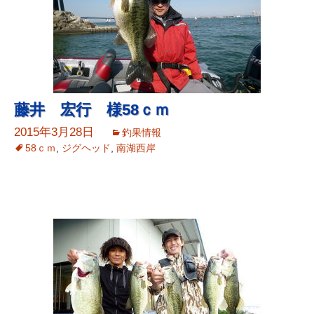
藤井 宏行 様58ｃｍ
2015年3月28日
釣果情報
58ｃｍ
,
ジグヘッド
,
南湖西岸