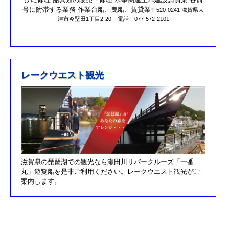
R元/10/25クラブハウスのリニューアルが完了しました。
号に附帯する業務 作業台船、曳船、賃貸業
〒520-0241 滋賀県大
津市今堅田1丁目2-20
電話 077-572-2101
R元/8/25果情報更新しました
R元/6/29果情報更新しました
R元/5/12釣果情報更新しました
H30/11/7釣果情報更新しました
レークウエスト観光
H30/9/30臨時休業のお知らせ！！
H30/9/24釣果情報更新しました
H30/7/21釣果情報更新しました
H30/4/21釣果情報更新しました
H30/3/3釣果情報更新しました
滋賀県の琵琶湖での観光なら瀬田川リバークルーズ「一番
H30/2/17釣果情報更新しました
丸」遊覧船を是非ご利用ください。レークウエスト観光がご
H30/2/8釣果情報更新しました
案内します。
H29/12/10オーナズカップ更新しました
H29/12/9釣果情報更新しました
H29/11/29釣果情報更新しました