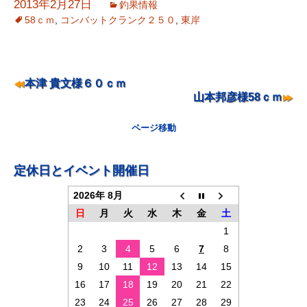
2013年2月27日
釣果情報
58ｃｍ
,
コンバットクランク２５０
,
東岸
ナ
本津 貴文様６０ｃｍ
山本邦彦様58ｃｍ
ビ
ゲ
ページ移動
ー
シ
定休日とイベント開催日
ョ
2026年 8月
ン
日
月
火
水
木
金
土
1
2
3
4
5
6
7
8
9
10
11
12
13
14
15
16
17
18
19
20
21
22
23
24
25
26
27
28
29