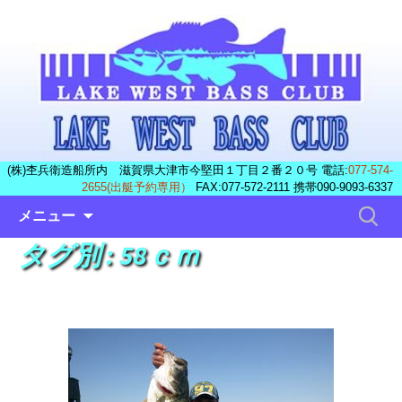
(株)杢兵衛造船所内 滋賀県大津市今堅田１丁目２番２０号 電話:
077-574-
2655(出艇予約専用）
FAX:077-572-2111 携帯090-9093-6337
コ
検
メニュー
ン
索:
タグ別 : 58ｃｍ
テ
ン
ツ
へ
ス
キ
ッ
プ