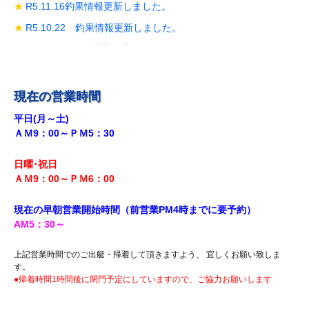
R5.11.16釣果情報更新しました。
R5.10.22 釣果情報更新しました。
R5.10.19 釣果情報更新しました。
R5.10.14 釣果情報更新しました。
R5.9.28 釣果情報更新しました。
現在の営業時間
R5.9.18釣果情報更新しました。
平日(月～土)
ＡＭ9：00～ＰＭ5：30
R5.8.12 釣果情報更新しました。
R5.7.29 釣果情報更新しました。
日曜･祝日
R5.7.27 釣果情報更新しました。
ＡＭ9：00～ＰＭ6
：00
R5.7.20 釣果情報更新しました。
現在の早朝営業開始時間（前営業PM4時までに
要予約）
R5.7.16 釣果情報更新しました。
AM5
：30
～
R5.7.14 釣果情報更新しました。
上記営業時間でのご出艇・帰着して頂きますよう、 宜しくお願い致しま
R5.7.7 釣果情報更新しました。
す。
●帰着時間1時間後に閉門予定にしていますので、ご協力お願いします
R5.7.3 釣果情報更新しました。
R5.6.24 釣果情報更新しました。