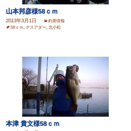
山本邦彦様58ｃｍ
2013年3月1日
釣果情報
58ｃｍ
,
デスアダー
,
北小松
本津 貴文様58ｃｍ