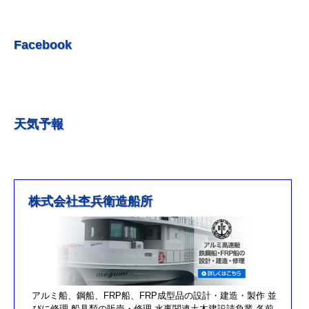
R5.6.10 釣果情報更新しました。
R5.5.20 釣果情報更新しました。
Facebook
R5.5.13 釣果情報更新しました
R５.５.5釣果情報更新しました。
R5.5.4釣果情報更新しました
天気予報
R5.3.25釣果情報更新しました。
R5.3.21釣果情報更新しました。
R４.５.５釣果情報追加しました
※4月1日（金）臨時休業のお知らせ※
株式会社杢兵衛造船所
R3/4/11釣果情報更新しました
R3/2/27果情報更新しました
R2/8/29果情報更新しました
営業時間を更新しました。
第17回オーナーズカップを更新しました。
アルミ船、鋼船、FRP船、FRP成型品の設計・建造・製作 並
びに修理 船具類の販売・修理 水事関連土木建設請負業 各前