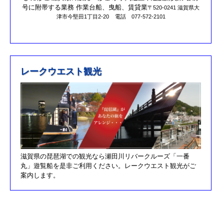
R元/10/25クラブハウスのリニューアルが完了しました。
号に附帯する業務 作業台船、曳船、賃貸業
〒520-0241 滋賀県大
津市今堅田1丁目2-20
電話 077-572-2101
R元/8/25果情報更新しました
R元/6/29果情報更新しました
R元/5/12釣果情報更新しました
H30/11/7釣果情報更新しました
レークウエスト観光
H30/9/30臨時休業のお知らせ！！
H30/9/24釣果情報更新しました
H30/7/21釣果情報更新しました
H30/4/21釣果情報更新しました
H30/3/3釣果情報更新しました
滋賀県の琵琶湖での観光なら瀬田川リバークルーズ「一番
H30/2/17釣果情報更新しました
丸」遊覧船を是非ご利用ください。レークウエスト観光がご
H30/2/8釣果情報更新しました
案内します。
H29/12/10オーナズカップ更新しました
H29/12/9釣果情報更新しました
H29/11/29釣果情報更新しました