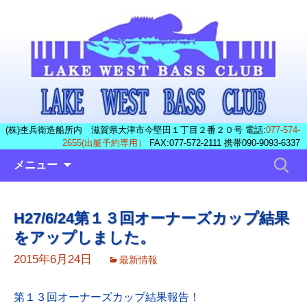
(株)杢兵衛造船所内 滋賀県大津市今堅田１丁目２番２０号 電話:
077-574-
2655(出艇予約専用）
FAX:077-572-2111 携帯090-9093-6337
コ
検
メニュー
ン
索:
テ
ン
H27/6/24第１３回オーナーズカップ結果
ツ
をアップしました。
へ
ス
2015年6月24日
最新情報
キ
ッ
第１３回オーナーズカップ結果報告！
プ