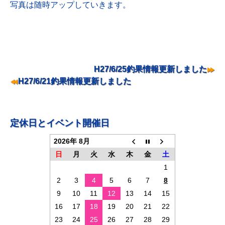
写真は随時アップしていきます。
投
H27/6/25釣果情報更新しました
稿
H27/6/21釣果情報更新しました
ナ
ビ
ゲ
定休日とイベント開催日
ー
2026年 8月
シ
日
月
火
水
木
金
土
ョ
1
2
3
4
5
6
7
8
ン
9
10
11
12
13
14
15
16
17
18
19
20
21
22
23
24
25
26
27
28
29