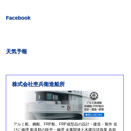
R5.6.10 釣果情報更新しました。
R5.5.20 釣果情報更新しました。
Facebook
R5.5.13 釣果情報更新しました
R５.５.5釣果情報更新しました。
R5.5.4釣果情報更新しました
天気予報
R5.3.25釣果情報更新しました。
R5.3.21釣果情報更新しました。
R４.５.５釣果情報追加しました
※4月1日（金）臨時休業のお知らせ※
株式会社杢兵衛造船所
R3/4/11釣果情報更新しました
R3/2/27果情報更新しました
R2/8/29果情報更新しました
営業時間を更新しました。
第17回オーナーズカップを更新しました。
アルミ船、鋼船、FRP船、FRP成型品の設計・建造・製作 並
びに修理 船具類の販売・修理 水事関連土木建設請負業 各前