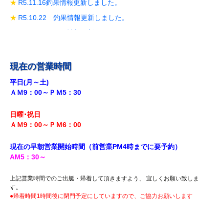
R5.11.16釣果情報更新しました。
R5.10.22 釣果情報更新しました。
R5.10.19 釣果情報更新しました。
R5.10.14 釣果情報更新しました。
R5.9.28 釣果情報更新しました。
現在の営業時間
R5.9.18釣果情報更新しました。
平日(月～土)
ＡＭ9：00～ＰＭ5：30
R5.8.12 釣果情報更新しました。
R5.7.29 釣果情報更新しました。
日曜･祝日
R5.7.27 釣果情報更新しました。
ＡＭ9：00～ＰＭ6
：00
R5.7.20 釣果情報更新しました。
現在の早朝営業開始時間（前営業PM4時までに
要予約）
R5.7.16 釣果情報更新しました。
AM5
：30
～
R5.7.14 釣果情報更新しました。
上記営業時間でのご出艇・帰着して頂きますよう、 宜しくお願い致しま
R5.7.7 釣果情報更新しました。
す。
●帰着時間1時間後に閉門予定にしていますので、ご協力お願いします
R5.7.3 釣果情報更新しました。
R5.6.24 釣果情報更新しました。