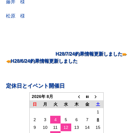
藤井 様
松原 様
投
H28/7/24釣果情報更新しました
稿
H28/6/24釣果情報更新しました
ナ
ビ
ゲ
定休日とイベント開催日
ー
2026年 8月
シ
日
月
火
水
木
金
土
ョ
1
2
3
4
5
6
7
8
ン
9
10
11
12
13
14
15