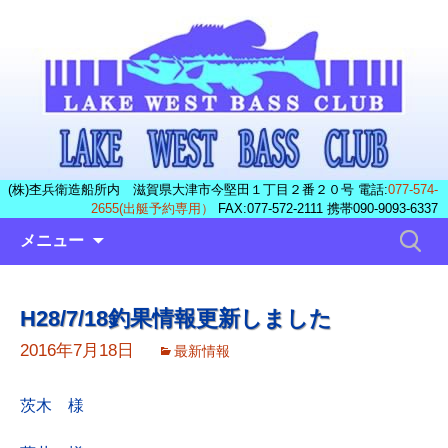
(株)杢兵衛造船所内 滋賀県大津市今堅田１丁目２番２０号 電話:
077-574-
2655(出艇予約専用）
FAX:077-572-2111 携帯090-9093-6337
コ
検
メニュー
ン
索:
テ
ン
H28/7/18釣果情報更新しました
ツ
へ
2016年7月18日
最新情報
ス
キ
茨木 様
ッ
プ