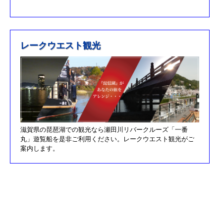
R元/6/29果情報更新しました
R元/5/12釣果情報更新しました
H30/11/7釣果情報更新しました
レークウエスト観光
H30/9/30臨時休業のお知らせ！！
H30/9/24釣果情報更新しました
H30/7/21釣果情報更新しました
H30/4/21釣果情報更新しました
H30/3/3釣果情報更新しました
滋賀県の琵琶湖での観光なら瀬田川リバークルーズ「一番
H30/2/17釣果情報更新しました
丸」遊覧船を是非ご利用ください。レークウエスト観光がご
H30/2/8釣果情報更新しました
案内します。
H29/12/10オーナズカップ更新しました
H29/12/9釣果情報更新しました
H29/11/29釣果情報更新しました
H29/11/22釣果情報更新しました