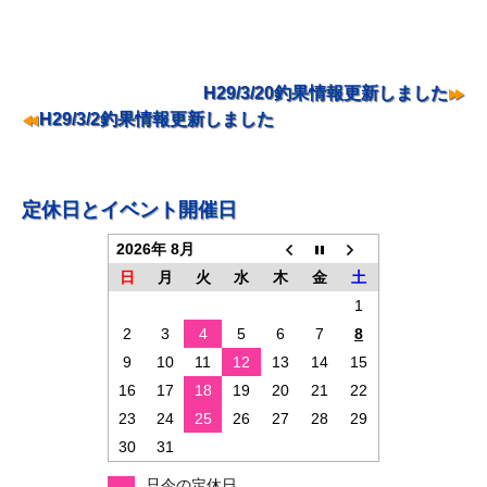
投
H29/3/20釣果情報更新しました
稿
H29/3/2釣果情報更新しました
ナ
ビ
ゲ
定休日とイベント開催日
ー
2026年 8月
シ
日
月
火
水
木
金
土
ョ
1
2
3
4
5
6
7
8
ン
9
10
11
12
13
14
15
16
17
18
19
20
21
22
23
24
25
26
27
28
29
30
31
只今の定休日