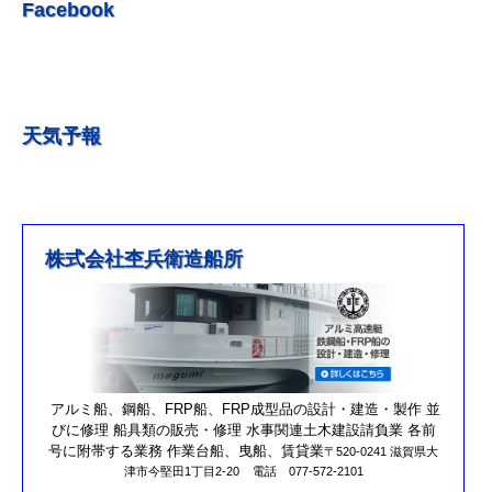
R5.5.20 釣果情報更新しました。
Facebook
R5.5.13 釣果情報更新しました
R５.５.5釣果情報更新しました。
R5.5.4釣果情報更新しました
天気予報
R5.3.25釣果情報更新しました。
R5.3.21釣果情報更新しました。
R４.５.５釣果情報追加しました
※4月1日（金）臨時休業のお知らせ※
株式会社杢兵衛造船所
R3/4/11釣果情報更新しました
R3/2/27果情報更新しました
R2/8/29果情報更新しました
営業時間を更新しました。
第17回オーナーズカップを更新しました。
アルミ船、鋼船、FRP船、FRP成型品の設計・建造・製作 並
びに修理 船具類の販売・修理 水事関連土木建設請負業 各前
R元/10/25クラブハウスのリニューアルが完了しました。
号に附帯する業務 作業台船、曳船、賃貸業
〒520-0241 滋賀県大
津市今堅田1丁目2-20
電話 077-572-2101
R元/8/25果情報更新しました