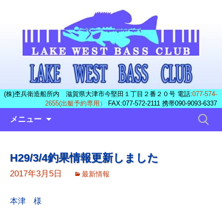
(株)杢兵衛造船所内 滋賀県大津市今堅田１丁目２番２０号 電話:
077-574-
2655(出艇予約専用）
FAX:077-572-2111 携帯090-9093-6337
コ
検
メニュー
ン
索:
テ
ン
H29/3/4釣果情報更新しました
ツ
へ
2017年3月5日
最新情報
ス
キ
本津 様
ッ
プ