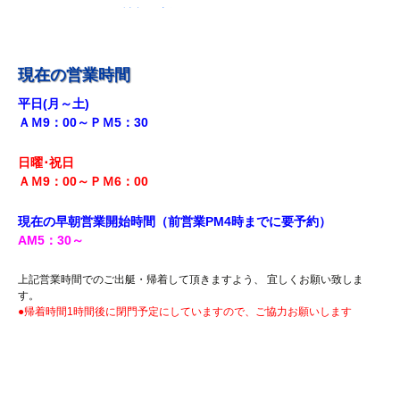
R5.10.19 釣果情報更新しました。
R5.10.14 釣果情報更新しました。
R5.9.28 釣果情報更新しました。
現在の営業時間
R5.9.18釣果情報更新しました。
平日(月～土)
ＡＭ9：00～ＰＭ5：30
R5.8.12 釣果情報更新しました。
R5.7.29 釣果情報更新しました。
日曜･祝日
R5.7.27 釣果情報更新しました。
ＡＭ9：00～ＰＭ6
：00
R5.7.20 釣果情報更新しました。
現在の早朝営業開始時間（前営業PM4時までに
要予約）
R5.7.16 釣果情報更新しました。
AM5
：30
～
R5.7.14 釣果情報更新しました。
上記営業時間でのご出艇・帰着して頂きますよう、 宜しくお願い致しま
R5.7.7 釣果情報更新しました。
す。
●帰着時間1時間後に閉門予定にしていますので、ご協力お願いします
R5.7.3 釣果情報更新しました。
R5.6.24 釣果情報更新しました。
R5.6.10 釣果情報更新しました。