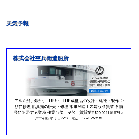
R５.５.5釣果情報更新しました。
R5.5.4釣果情報更新しました
天気予報
R5.3.25釣果情報更新しました。
R5.3.21釣果情報更新しました。
R４.５.５釣果情報追加しました
※4月1日（金）臨時休業のお知らせ※
株式会社杢兵衛造船所
R3/4/11釣果情報更新しました
R3/2/27果情報更新しました
R2/8/29果情報更新しました
営業時間を更新しました。
第17回オーナーズカップを更新しました。
アルミ船、鋼船、FRP船、FRP成型品の設計・建造・製作 並
びに修理 船具類の販売・修理 水事関連土木建設請負業 各前
R元/10/25クラブハウスのリニューアルが完了しました。
号に附帯する業務 作業台船、曳船、賃貸業
〒520-0241 滋賀県大
津市今堅田1丁目2-20
電話 077-572-2101
R元/8/25果情報更新しました
R元/6/29果情報更新しました