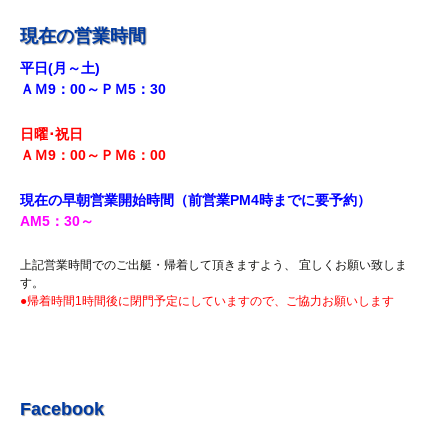
R5.9.28 釣果情報更新しました。
現在の営業時間
R5.9.18釣果情報更新しました。
平日(月～土)
ＡＭ9：00～ＰＭ5：30
R5.8.12 釣果情報更新しました。
R5.7.29 釣果情報更新しました。
日曜･祝日
R5.7.27 釣果情報更新しました。
ＡＭ9：00～ＰＭ6
：00
R5.7.20 釣果情報更新しました。
現在の早朝営業開始時間（前営業PM4時までに
要予約）
R5.7.16 釣果情報更新しました。
AM5
：30
～
R5.7.14 釣果情報更新しました。
上記営業時間でのご出艇・帰着して頂きますよう、 宜しくお願い致しま
R5.7.7 釣果情報更新しました。
す。
●帰着時間1時間後に閉門予定にしていますので、ご協力お願いします
R5.7.3 釣果情報更新しました。
R5.6.24 釣果情報更新しました。
R5.6.10 釣果情報更新しました。
R5.5.20 釣果情報更新しました。
Facebook
R5.5.13 釣果情報更新しました