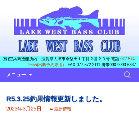
(株)杢兵衛造船所内 滋賀県大津市今堅田１丁目２番２０号 電話:
077-574-
2655(出艇予約専用）
FAX:077-572-2111 携帯090-9093-6337
コ
検
メニュー
ン
索:
テ
ン
R5.3.25釣果情報更新しました。
ツ
へ
2023年3月25日
最新情報
ス
キ
ッ
プ