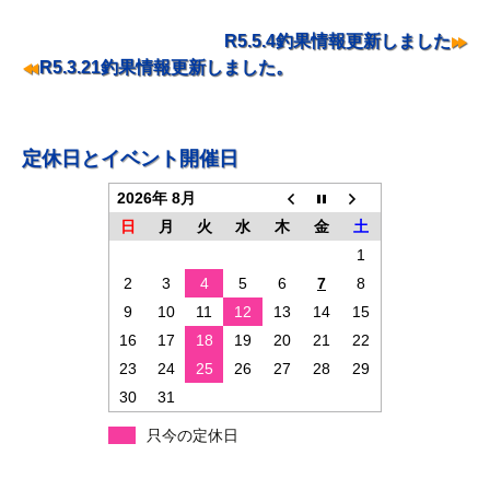
投
R5.5.4釣果情報更新しました
稿
R5.3.21釣果情報更新しました。
ナ
ビ
ゲ
定休日とイベント開催日
ー
2026年 8月
シ
日
月
火
水
木
金
土
ョ
1
2
3
4
5
6
7
8
ン
9
10
11
12
13
14
15
16
17
18
19
20
21
22
23
24
25
26
27
28
29
30
31
只今の定休日