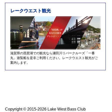
R元/5/12釣果情報更新しました
H30/11/7釣果情報更新しました
レークウエスト観光
H30/9/30臨時休業のお知らせ！！
H30/9/24釣果情報更新しました
H30/7/21釣果情報更新しました
H30/4/21釣果情報更新しました
H30/3/3釣果情報更新しました
滋賀県の琵琶湖での観光なら瀬田川リバークルーズ「一番
H30/2/17釣果情報更新しました
丸」遊覧船を是非ご利用ください。レークウエスト観光がご
H30/2/8釣果情報更新しました
案内します。
H29/12/10オーナズカップ更新しました
H29/12/9釣果情報更新しました
H29/11/29釣果情報更新しました
H29/11/22釣果情報更新しました
H29/11/4釣果情報更新しました
H29/11/3釣果情報更新しました
Copyright © 2015-2026 Lake West Bass Club